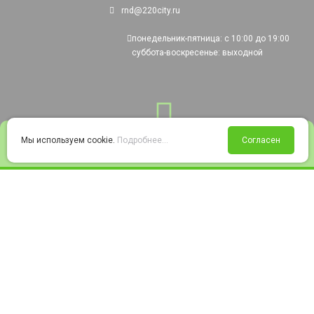
rnd@220city.ru
понедельник-пятница: с 10:00 до 19:00
суббота-воскресенье: выходной
0
Мы используем cookie.
Подробнее...
Согласен
Войти
Статус заказа
Сравнение
Избранное
Корзина
© 2008-2026 220city.ru - гипермаркет электрооборудования
Согласие на обработку персональных данных
Согласие на получение рекламно-информационных материалов