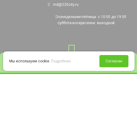
rnd@220city.ru
понедельник-пятница: с 10:00 до 19:00
суббота-воскресенье: выходной
0
Мы используем cookie.
Подробнее...
Согласен
Войти
Статус заказа
Сравнение
Избранное
Корзина
© 2008-2026 220city.ru - гипермаркет электрооборудования
Согласие на обработку персональных данных
Согласие на получение рекламно-информационных материалов