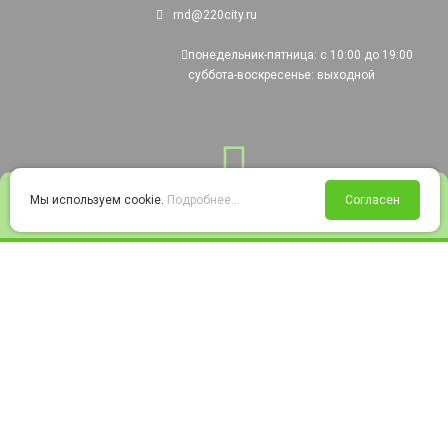
rnd@220city.ru
понедельник-пятница: с 10:00 до 19:00
суббота-воскресенье: выходной
0
Мы используем cookie.
Подробнее...
Согласен
Войти
Статус заказа
Сравнение
Избранное
Корзина
© 2008-2026 220city.ru - гипермаркет электрооборудования
Согласие на обработку персональных данных
Согласие на получение рекламно-информационных материалов