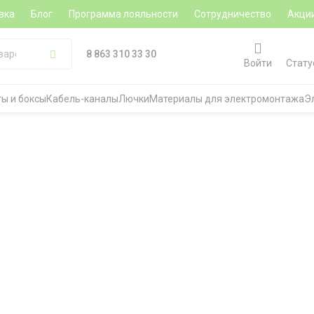
вка
Блог
Программа лояльности
Сотрудничество
Акци
8 863 310 33 30
Войти
Стату
ы и боксы
Кабель-каналы
Лючки
Материалы для электромонтажа
Э