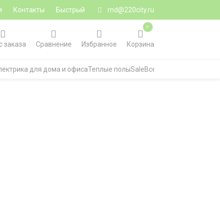
и
Контакты
Быстрый
rnd@220city.ru
0
с заказа
Сравнение
Избранное
Корзина
лектрика для дома и офиса
Теплые полы
Sale
Все категории