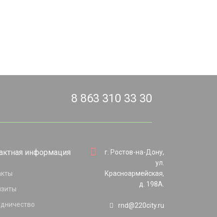
8 863 310 33 30
актная информация
г. Ростов-на-Дону,
ул.
акты
Красноармейская,
д. 198А.
изиты
удничество
rnd@220city.ru