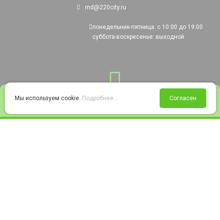
rnd@220city.ru
понедельник-пятница: с 10:00 до 19:00
суббота-воскресенье: выходной
0
Мы используем cookie.
Подробнее...
Согласен
Войти
Статус заказа
Сравнение
Избранное
Корзина
© 2008-2026 220city.ru - гипермаркет электрооборудования
Согласие на обработку персональных данных
Согласие на получение рекламно-информационных материалов