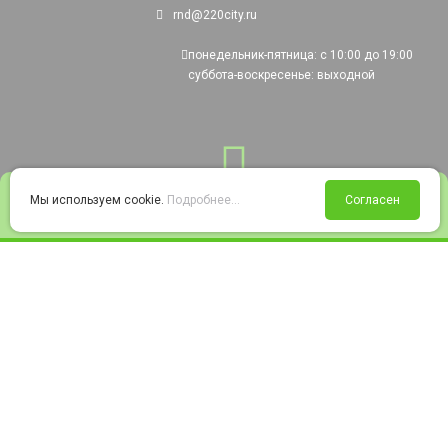
rnd@220city.ru
понедельник-пятница: с 10:00 до 19:00
суббота-воскресенье: выходной
0
Мы используем cookie.
Подробнее...
Согласен
Войти
Статус заказа
Сравнение
Избранное
Корзина
© 2008-2026 220city.ru - гипермаркет электрооборудования
Согласие на обработку персональных данных
Согласие на получение рекламно-информационных материалов