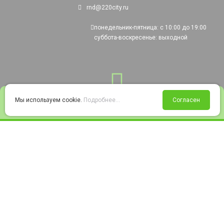
rnd@220city.ru
понедельник-пятница: с 10:00 до 19:00
суббота-воскресенье: выходной
0
Мы используем cookie.
Подробнее...
Согласен
Войти
Статус заказа
Сравнение
Избранное
Корзина
© 2008-2026 220city.ru - гипермаркет электрооборудования
Согласие на обработку персональных данных
Согласие на получение рекламно-информационных материалов