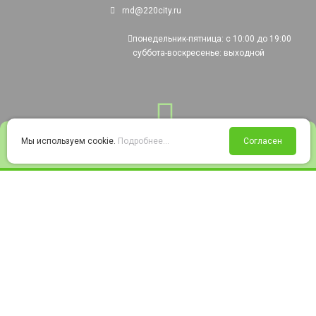
rnd@220city.ru
понедельник-пятница: с 10:00 до 19:00
суббота-воскресенье: выходной
0
Мы используем cookie.
Подробнее...
Согласен
Войти
Статус заказа
Сравнение
Избранное
Корзина
© 2008-2026 220city.ru - гипермаркет электрооборудования
Согласие на обработку персональных данных
Согласие на получение рекламно-информационных материалов