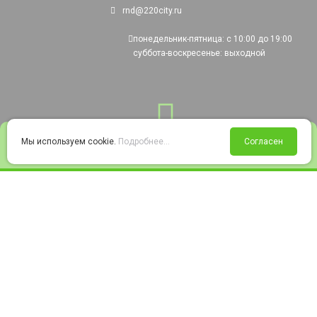
rnd@220city.ru
понедельник-пятница: с 10:00 до 19:00
суббота-воскресенье: выходной
0
Мы используем cookie.
Подробнее...
Согласен
Войти
Статус заказа
Сравнение
Избранное
Корзина
© 2008-2026 220city.ru - гипермаркет электрооборудования
Согласие на обработку персональных данных
Согласие на получение рекламно-информационных материалов