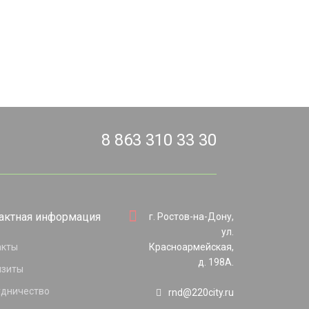
8 863 310 33 30
актная информация
г. Ростов-на-Дону,
ул.
акты
Красноармейская,
д. 198А.
изиты
удничество
rnd@220city.ru