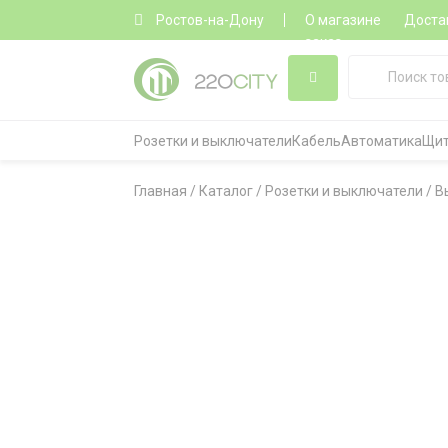
Ростов-на-Дону
О магазине
Доста
заказ
Розетки и выключатели
Кабель
Автоматика
Щит
Главная
/
Каталог
/
Розетки и выключатели
/
В