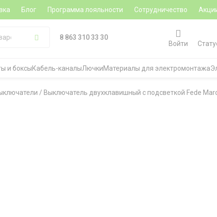
вка
Блог
Программа лояльности
Сотрудничество
Акци
8 863 310 33 30
Войти
Стату
ы и боксы
Кабель-каналы
Лючки
Материалы для электромонтажа
Э
ыключатели
/
Выключатель двухклавишный с подсветкой Fede Marc