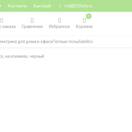
и
Контакты
Быстрый
rnd@220city.ru
0
с заказа
Сравнение
Избранное
Корзина
лектрика для дома и офиса
Теплые полы
Sale
Все категории
o, на клеммах, черный