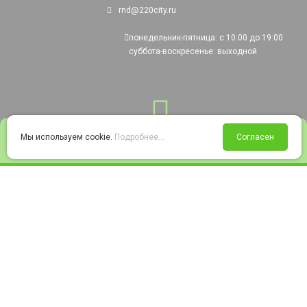
rnd@220city.ru
понедельник-пятница: с 10:00 до 19:00
суббота-воскресенье: выходной
0
Мы используем cookie.
Подробнее...
Согласен
Войти
Статус заказа
Сравнение
Избранное
Корзина
© 2008-2026 220city.ru - гипермаркет электрооборудования
Согласие на обработку персональных данных
Согласие на получение рекламно-информационных материалов