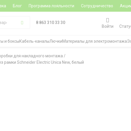
вка
Блог
Программа лояльности
Сотрудничество
Акци
8 863 310 33 30
Войти
Стату
ы и боксы
Кабель-каналы
Лючки
Материалы для электромонтажа
Э
оробки для накладного монтажа
/
 рамки Schneider Electric Unica New, белый