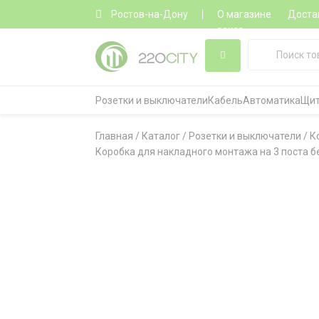
Ростов-на-Дону
О магазине
Доста
заказ
Розетки и выключатели
Кабель
Автоматика
Щит
Главная
/
Каталог
/
Розетки и выключатели
/
К
Коробка для накладного монтажа на 3 поста без