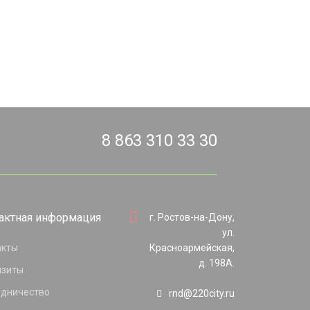
8 863 310 33 30
актная информация
г. Ростов-на-Дону,
ул.
акты
Красноармейская,
д. 198А.
изиты
удничество
rnd@220city.ru