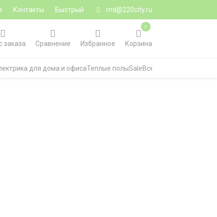
и
Контакты
Быстрый
rnd@220city.ru
0
с заказа
Сравнение
Избранное
Корзина
лектрика для дома и офиса
Теплые полы
Sale
Все категории