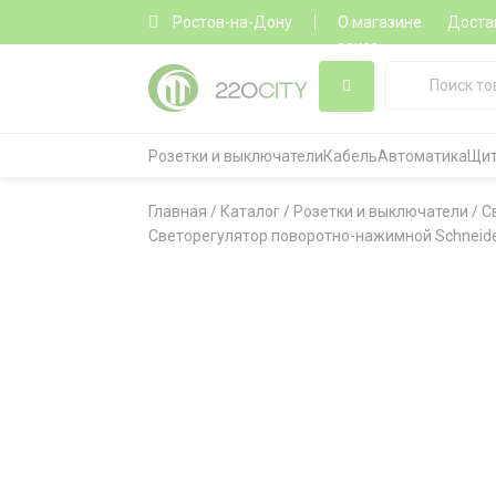
Ростов-на-Дону
О магазине
Доста
заказ
Розетки и выключатели
Кабель
Автоматика
Щит
Главная
/
Каталог
/
Розетки и выключатели
/
С
Светорегулятор поворотно-нажимной Schneider E