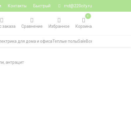
и
Контакты
Быстрый
rnd@220city.ru
0
с заказа
Сравнение
Избранное
Корзина
лектрика для дома и офиса
Теплые полы
Sale
Все категории
ли, антрацит