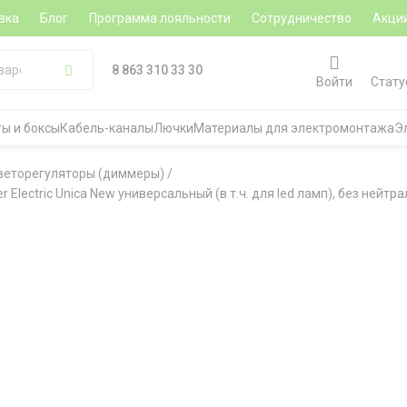
вка
Блог
Программа лояльности
Сотрудничество
Акци
8 863 310 33 30
Войти
Стату
ы и боксы
Кабель-каналы
Лючки
Материалы для электромонтажа
Э
веторегуляторы (диммеры)
/
lectric Unica New универсальный (в т.ч. для led ламп), без нейтра