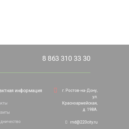
8 863 310 33 30
актная информация
г. Ростов-на-Дону,
ул.
акты
Красноармейская,
д. 198А.
изиты
удничество
rnd@220city.ru