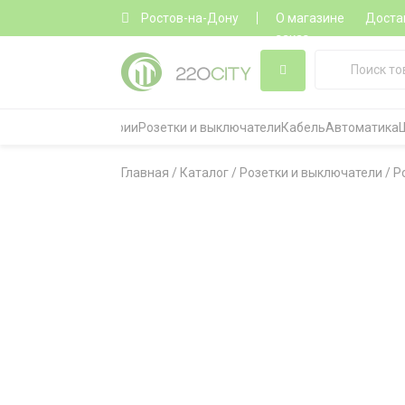
Ростов-на-Дону
О магазине
Доста
заказ
Все категории
Розетки и выключатели
Кабель
Автоматика
Главная
/
Каталог
/
Розетки и выключатели
/
Р