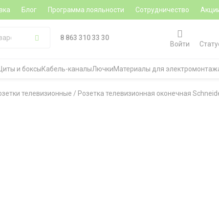
вка
Блог
Программа лояльности
Сотрудничество
Акци
8 863 310 33 30
Войти
Стату
Щиты и боксы
Кабель-каналы
Лючки
Материалы для электромонтаж
озетки телевизионные
/
Розетка телевизионная оконечная Schneider