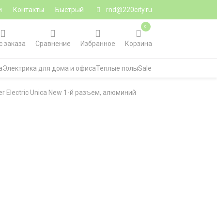
и
Контакты
Быстрый
rnd@220city.ru
0
с заказа
Сравнение
Избранное
Корзина
а
Электрика для дома и офиса
Теплые полы
Sale
 Electric Unica New 1-й разъем, алюминий