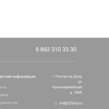
8 863 310 33 30
актная информация
г. Ростов-на-Дону,
ул.
акты
Красноармейская,
д. 198А.
изиты
удничество
rnd@220city.ru