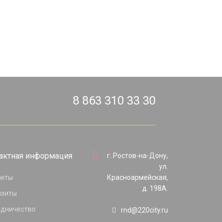
8 863 310 33 30
актная информация
г. Ростов-на-Дону,
ул.
акты
Красноармейская,
д. 198А.
изиты
удничество
rnd@220city.ru