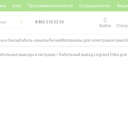
вка
Блог
Программа лояльности
Сотрудничество
Акци
8 863 310 33 30
Войти
Стату
ы и боксы
Кабель-каналы
Лючки
Материалы для электромонтажа
Э
абельные выводы и заглушки
/
Кабельный вывод Legrand Etika для