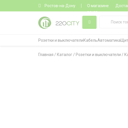
Ростов-на-Дону
О магазине
Доста
заказ
Розетки и выключатели
Кабель
Автоматика
Щит
Главная
/
Каталог
/
Розетки и выключатели
/
К