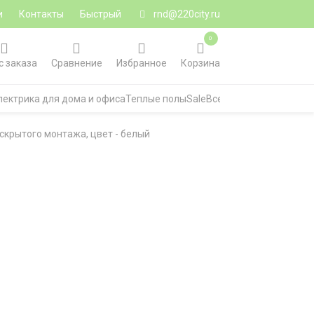
и
Контакты
Быстрый
rnd@220city.ru
0
с заказа
Сравнение
Избранное
Корзина
лектрика для дома и офиса
Теплые полы
Sale
Все категории
 скрытого монтажа, цвет - белый