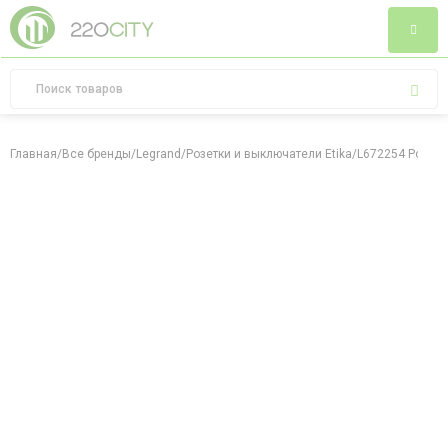
Главная
/
Все бренды
/
Legrand
/
Розетки и выключатели Etika
/
L672254 Роз 2Х