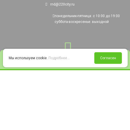
rnd@220city.ru
понедельник-пятница: с 10:00 до 19:00
суббота-воскресенье: выходной
0
Мы используем cookie.
Подробнее...
Согласен
Войти
Статус заказа
Сравнение
Избранное
Корзина
© 2008-2026 220city.ru - гипермаркет электрооборудования
Согласие на обработку персональных данных
Согласие на получение рекламно-информационных материалов