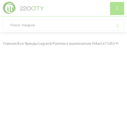
Главная
/
Все бренды
/
Legrand
/
Розетки и выключатели Etika
/
L672453 Роз. R