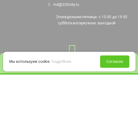
rnd@220city.ru
понедельник-пятница: с 10:00 до 19:00
суббота-воскресенье: выходной
0
Мы используем cookie.
Подробнее...
Согласен
Войти
Статус заказа
Сравнение
Избранное
Корзина
© 2008-2026 220city.ru - гипермаркет электрооборудования
Согласие на обработку персональных данных
Согласие на получение рекламно-информационных материалов