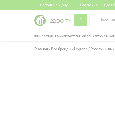
Ростов-на-Дону
О магазине
Доста
заказ
Все категории
Розетки и выключатели
Кабель
Автоматика
Главная
/
Все бренды
/
Legrand
/
Розетки и вык