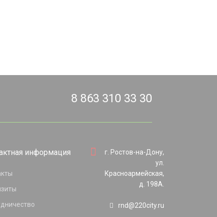
8 863 310 33 30
актная информация
г. Ростов-на-Дону,
ул.
акты
Красноармейская,
д. 198А.
изиты
удничество
rnd@220city.ru