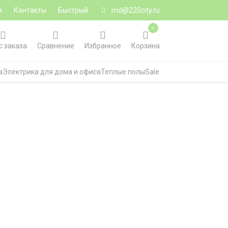
и
Контакты
Быстрый
rnd@220city.ru
0
с заказа
Сравнение
Избранное
Корзина
а
Электрика для дома и офиса
Теплые полы
Sale