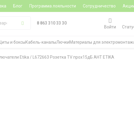
вка
Блог
Программа лояльности
Сотрудничество
Акци
8 863 310 33 30
Войти
Стату
Щиты и боксы
Кабель-каналы
Лючки
Материалы для электромонтаж
лючатели Etika
/
L672663 Розетка TV прох15дБ АНТ ETIKA