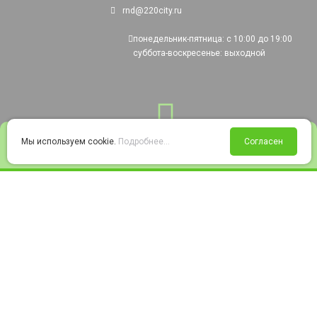
rnd@220city.ru
понедельник-пятница: с 10:00 до 19:00
суббота-воскресенье: выходной
0
Мы используем cookie.
Подробнее...
Согласен
Войти
Статус заказа
Сравнение
Избранное
Корзина
© 2008-2026 220city.ru - гипермаркет электрооборудования
Согласие на обработку персональных данных
Согласие на получение рекламно-информационных материалов