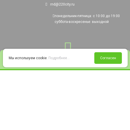
rnd@220city.ru
понедельник-пятница: с 10:00 до 19:00
суббота-воскресенье: выходной
0
Мы используем cookie.
Подробнее...
Согласен
Войти
Статус заказа
Сравнение
Избранное
Корзина
© 2008-2026 220city.ru - гипермаркет электрооборудования
Согласие на обработку персональных данных
Согласие на получение рекламно-информационных материалов