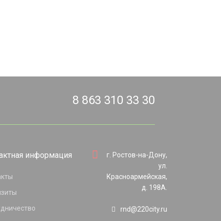
8 863 310 33 30
актная информация
г. Ростов-на-Дону,
ул.
акты
Красноармейская,
д. 198А.
изиты
удничество
rnd@220city.ru