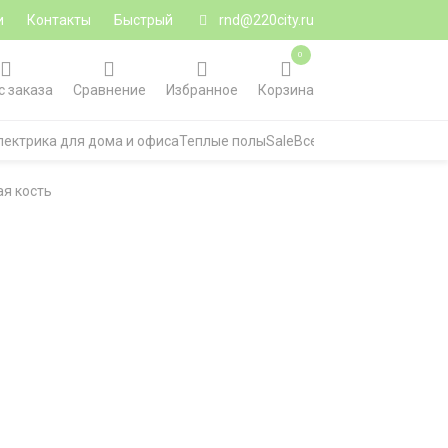
и
Контакты
Быстрый
rnd@220city.ru
0
с заказа
Сравнение
Избранное
Корзина
лектрика для дома и офиса
Теплые полы
Sale
Все категории
ая кость