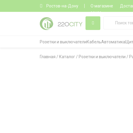
Ростов-на-Дону
О магазине
Доста
заказ
Розетки и выключатели
Кабель
Автоматика
Щит
Главная
/
Каталог
/
Розетки и выключатели
/
Р