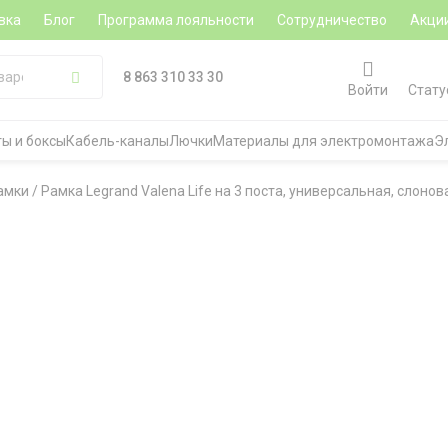
вка
Блог
Программа лояльности
Сотрудничество
Акци
8 863 310 33 30
Войти
Стату
ы и боксы
Кабель-каналы
Лючки
Материалы для электромонтажа
Э
амки
/
Рамка Legrand Valena Life на 3 поста, универсальная, слонов