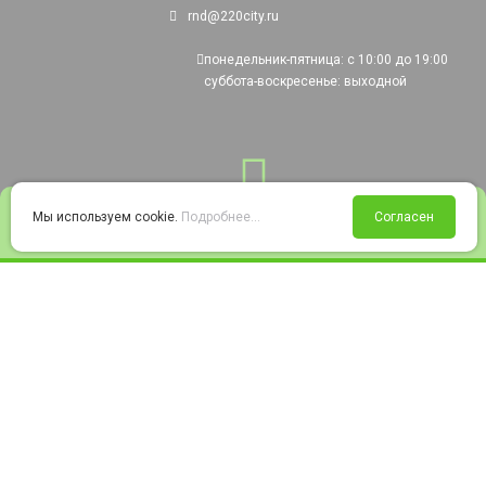
rnd@220city.ru
понедельник-пятница: с 10:00 до 19:00
суббота-воскресенье: выходной
0
Мы используем cookie.
Подробнее...
Согласен
Войти
Статус заказа
Сравнение
Избранное
Корзина
© 2008-2026 220city.ru - гипермаркет электрооборудования
Согласие на обработку персональных данных
Согласие на получение рекламно-информационных материалов