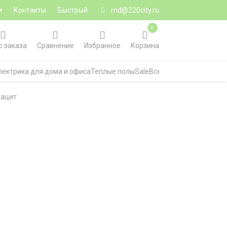
и
Контакты
Быстрый
rnd@220city.ru
0
с заказа
Сравнение
Избранное
Корзина
лектрика для дома и офиса
Теплые полы
Sale
Все категории
рацит