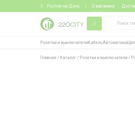
Ростов-на-Дону
О магазине
Доста
заказ
Розетки и выключатели
Кабель
Автоматика
Щит
Главная
/
Каталог
/
Розетки и выключатели
/
Р