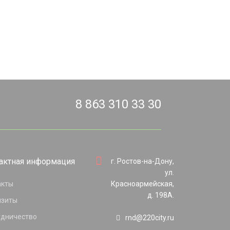
8 863 310 33 30
актная информация
г. Ростов-на-Дону,
ул.
акты
Красноармейская,
д. 198А.
изиты
удничество
rnd@220city.ru