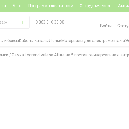
вка
Блог
Программа лояльности
Сотрудничество
Акци
8 863 310 33 30
Войти
Стату
ы и боксы
Кабель-каналы
Лючки
Материалы для электромонтажа
Э
амки
/
Рамка Legrand Valena Allure на 5 постов, универсальная, ант